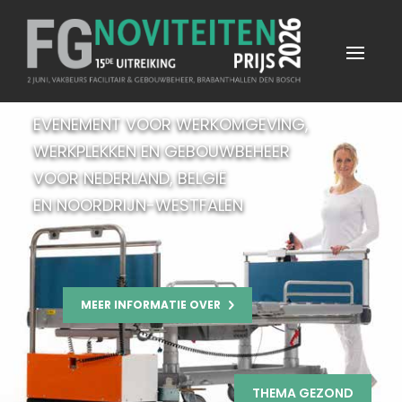
EVENEMENT VOOR WERKOMGEVING,
WERKPLEKKEN EN GEBOUWBEHEER
VOOR NEDERLAND, BELGIË
EN NOORDRIJN-WESTFALEN
MEER INFORMATIE OVER
THEMA GEZOND