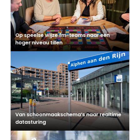
Op speelse wijze fm-teams naar een
hoger niveau tillen
Van schoonmaakschema’s naar realtime
datasturing