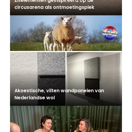
Zitelementen geïnspireerd op de
circusarena als ontmoetingsplek
Akoestische, vilten wandpanelen van
Nederlandse wol