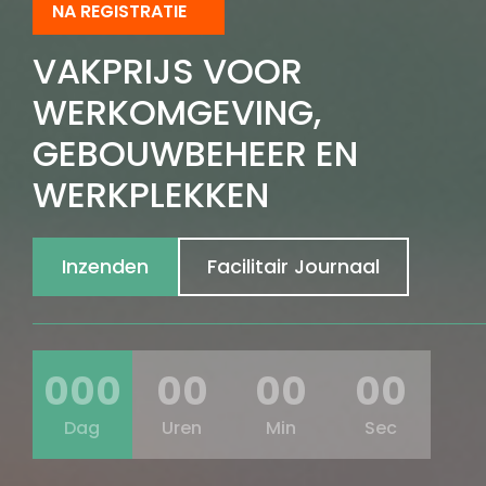
NA REGISTRATIE
VAKPRIJS VOOR
WERKOMGEVING,
GEBOUWBEHEER EN
WERKPLEKKEN
Inzenden
Facilitair Journaal
000
00
00
00
Dag
Uren
Min
Sec