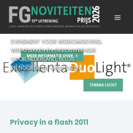
EVENEMENT VOOR WERKOMGEVING,
WERKPLEKKEN EN GEBOUWBEHEER
MEER INFORMATIE OVER
VOOR NEDERLAND, BELGIË
EN NOORDRIJN-WESTFALEN
THEMA LICHT
Privacy in a flash 2011