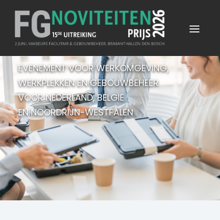
EVENEMENT VOOR WERKOMGEVING,
WERKPLEKKEN EN GEBOUWBEHEER
VOOR NEDERLAND, BELGIË
EN NOORDRIJN-WESTFALEN