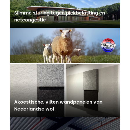
Slimme sturing tegen piekbelasting en
netcongestie
Akoestische, vilten wandpanelen van
Nederlandse wol