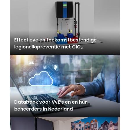
Effectieve en toekomstbestendige
legionellapreventie met ClO₂
Databank voor VvE’s en en hun
beheerders in Nederland