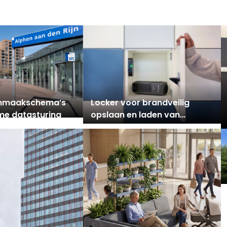
sarena als
voor verlichtingsarmaturen
splek
nmaakschema’s
Locker voor brandveilig
ime datasturing
opslaan en laden van
lithium-ion accu’s