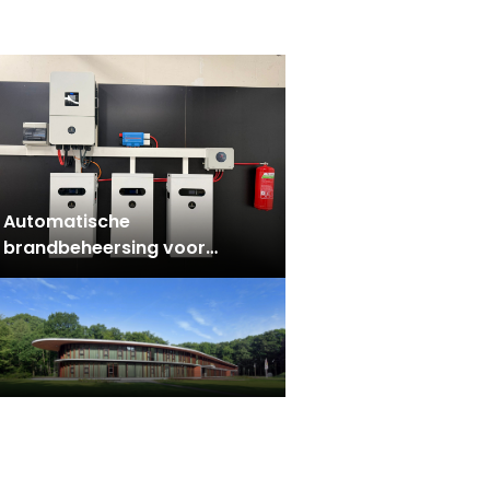
herbruikbaar (drink)servies
op werkplekken
Automatische
brandbeheersing voor
opgeslagen lithium-ion
batterijen