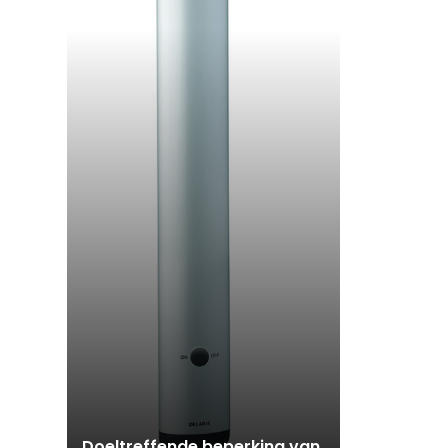
Doeltreffende beperking van
Zitelement