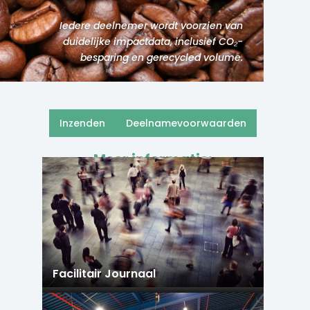
Iedere deelnemer wordt voorzien van
duidelijke impactdata, inclusief CO₂-
besparing en gerecycled volume.
Inzenden
Deelnamevoorwaarden
Meer informatie:
Facilitair Journaal