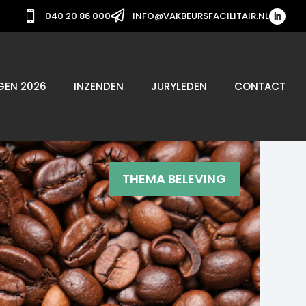


040 20 86 000
INFO@VAKBEURSFACILITAIR.NL
GEN 2026
INZENDEN
JURYLEDEN
CONTACT
THEMA BELEVING