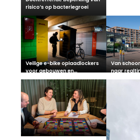
risico’s op bacteriegroei
op de circu
ontmoeting
Veilige e-bike oplaadlockers
Van schoo
voor gebouwen en
naar realt
werkplekken